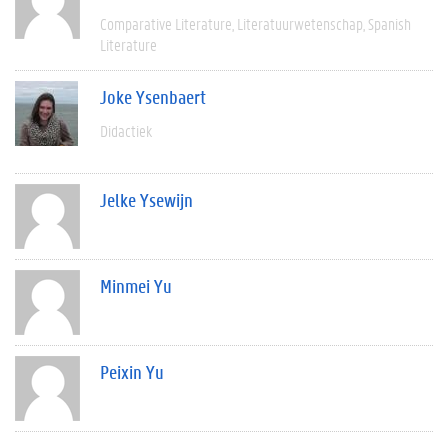
Comparative Literature
Literatuurwetenschap
Spanish
Literature
Joke Ysenbaert
Didactiek
Jelke Ysewijn
Minmei Yu
Peixin Yu