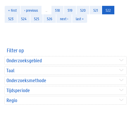
« first
‹ previous
…
518
519
520
521
522
523
524
525
526
next ›
last »
Filter op
Onderzoeksgebied
Taal
Onderzoeksmethode
Tijdsperiode
Regio