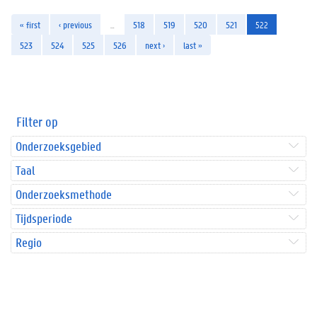
« first
‹ previous
…
518
519
520
521
522
523
524
525
526
next ›
last »
Filter op
Onderzoeksgebied
Taal
Onderzoeksmethode
Tijdsperiode
Regio