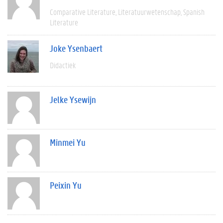
Comparative Literature
Literatuurwetenschap
Spanish
Literature
Joke Ysenbaert
Didactiek
Jelke Ysewijn
Minmei Yu
Peixin Yu