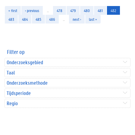
« first
‹ previous
…
478
479
480
481
482
483
484
485
486
…
next ›
last »
Filter op
Onderzoeksgebied
Taal
Onderzoeksmethode
Tijdsperiode
Regio