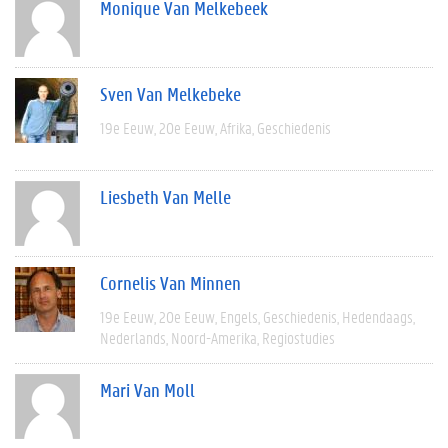
Monique Van Melkebeek
Sven Van Melkebeke
19e Eeuw
20e Eeuw
Afrika
Geschiedenis
Liesbeth Van Melle
Cornelis Van Minnen
19e Eeuw
20e Eeuw
Engels
Geschiedenis
Hedendaags
Nederlands
Noord-Amerika
Regiostudies
Mari Van Moll