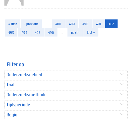
« first
‹ previous
…
488
489
490
491
492
493
494
495
496
…
next ›
last »
Filter op
Onderzoeksgebied
Taal
Onderzoeksmethode
Tijdsperiode
Regio