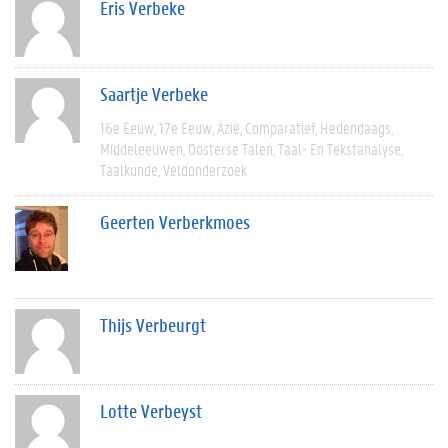
Eris Verbeke
Saartje Verbeke
16e Eeuw
17e Eeuw
Azië
Comparatief
Hedendaags
Middeleeuwen
Oosterse Talen
Taal- En Tekstanalyse
Taalkunde
Veldonderzoek
Geerten Verberkmoes
Thijs Verbeurgt
Lotte Verbeyst