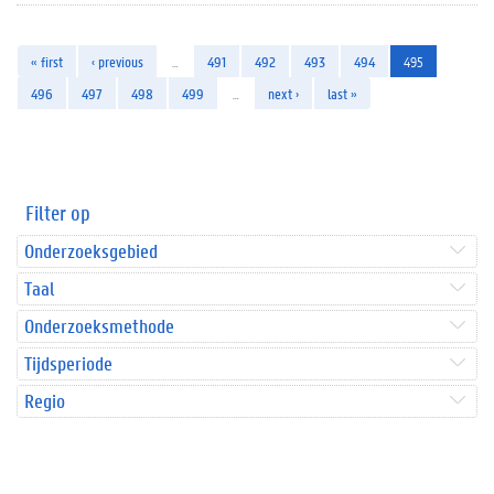
« first
‹ previous
…
491
492
493
494
495
496
497
498
499
…
next ›
last »
Filter op
Onderzoeksgebied
Taal
Onderzoeksmethode
Tijdsperiode
Regio