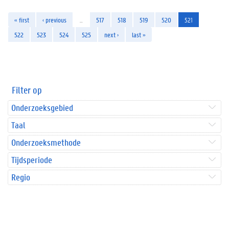
« first
‹ previous
…
517
518
519
520
521
522
523
524
525
next ›
last »
Filter op
Onderzoeksgebied
Taal
Onderzoeksmethode
Tijdsperiode
Regio