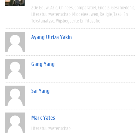
20e Eeuw
Azië
Chinees
Comparatief
Engels
Geschiedenis
Literatuurwetenschap
Middeleeuwen
Religie
Taal- En
Tekstanalyse
Wijsbegeerte En Filosofie
Ayang Utriza Yakin
Gang Yang
Sai Yang
Mark Yates
Literatuurwetenschap