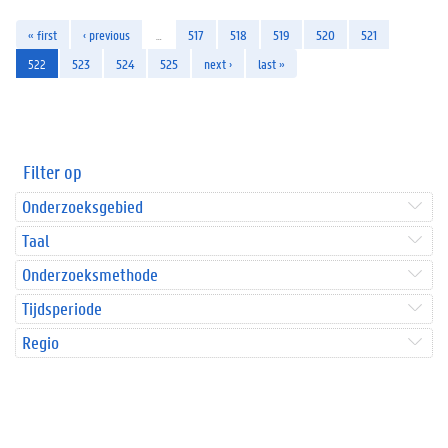
« first
‹ previous
…
517
518
519
520
521
522
523
524
525
next ›
last »
Filter op
Onderzoeksgebied
Taal
Onderzoeksmethode
Tijdsperiode
Regio