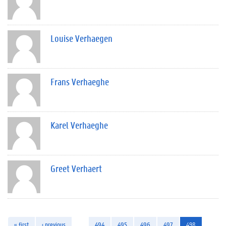
Louise Verhaegen
Frans Verhaeghe
Karel Verhaeghe
Greet Verhaert
« first
‹ previous
…
494
495
496
497
498