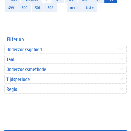
499
500
501
502
…
next ›
last »
Filter op
Onderzoeksgebied
Taal
Onderzoeksmethode
Tijdsperiode
Regio