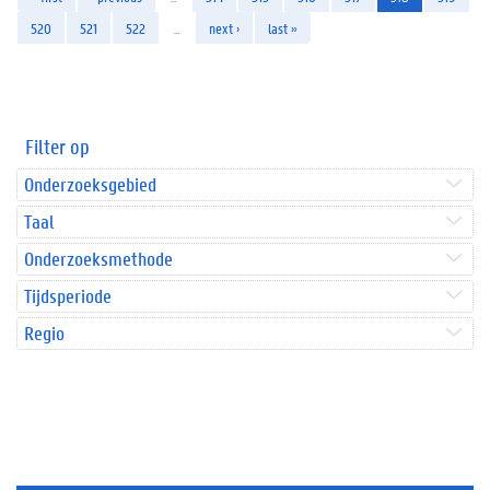
520
521
522
…
next ›
last »
Filter op
Onderzoeksgebied
Taal
Onderzoeksmethode
Tijdsperiode
Regio