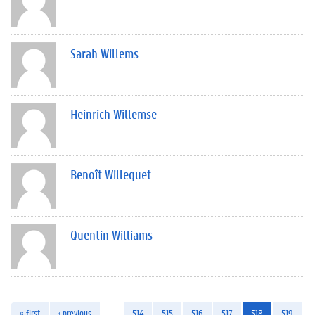
Sarah Willems
Heinrich Willemse
Benoît Willequet
Quentin Williams
« first
‹ previous
…
514
515
516
517
518
519