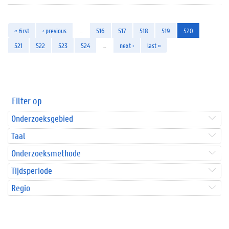
« first
‹ previous
…
516
517
518
519
520
521
522
523
524
…
next ›
last »
Filter op
Onderzoeksgebied
Taal
Onderzoeksmethode
Tijdsperiode
Regio