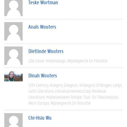
Teske Wortman
Anaïs Wouters
Dietlinde Wouters
20e Eeuw
Hedendaags
Wijsbegeerte En Filosofie
Dinah Wouters
12th Century
Allegory
Exegesis
Hildegard Of Bingen
Latijn
Latin Literature
Literatuurwetenschap
Medieval
Literature
Middeleeuwen
Religie
Taal- En Tekstanalyse
West-Europa
Wijsbegeerte En Filosofie
Chi-Hsiu Wu