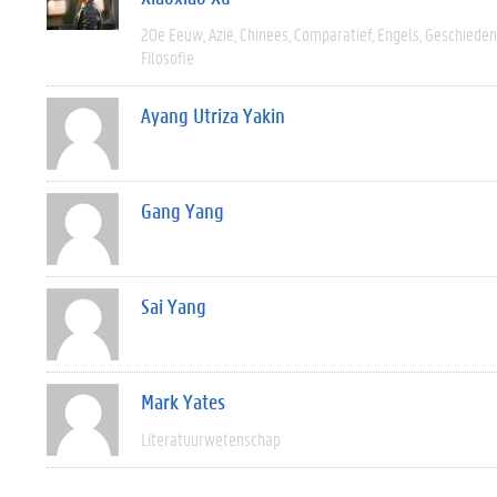
20e Eeuw
Azië
Chinees
Comparatief
Engels
Geschieden
Filosofie
Ayang Utriza Yakin
Gang Yang
Sai Yang
Mark Yates
Literatuurwetenschap