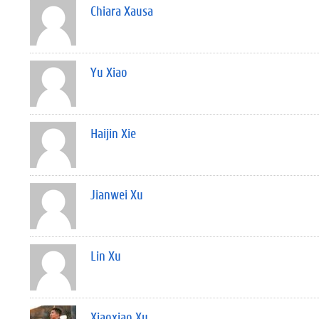
Chiara Xausa
Yu Xiao
Haijin Xie
Jianwei Xu
Lin Xu
Xiaoxiao Xu