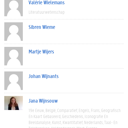
Valérie Wielemans
Literatuurwetenschap
Sibren Wieme
Martje Wijers
Johan Wijnants
Jana Wijnsouw
19e Eeuw
België
Comparatief
Engels
Frans
Geografisch
En Kaart Gebaseerd
Geschiedenis
Iconografie En
Beeldanalyse
Kunst
Kwantitatief
Nederlands
Taal- En