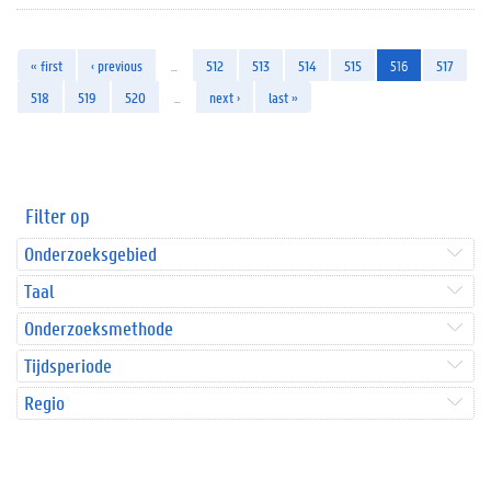
« first
‹ previous
…
512
513
514
515
516
517
518
519
520
…
next ›
last »
Filter op
Onderzoeksgebied
Taal
Onderzoeksmethode
Tijdsperiode
Regio