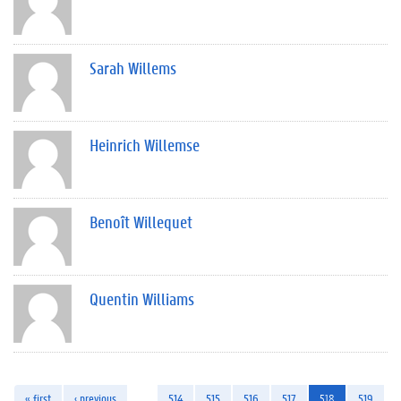
Sarah Willems
Heinrich Willemse
Benoît Willequet
Quentin Williams
« first
‹ previous
…
514
515
516
517
518
519