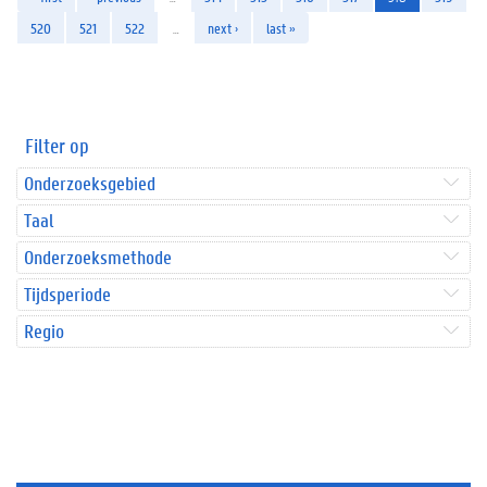
520
521
522
…
next ›
last »
Filter op
Onderzoeksgebied
Taal
Onderzoeksmethode
Tijdsperiode
Regio