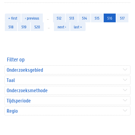
« first
‹ previous
…
512
513
514
515
516
517
518
519
520
…
next ›
last »
Filter op
Onderzoeksgebied
Taal
Onderzoeksmethode
Tijdsperiode
Regio