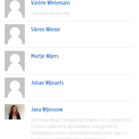
Valérie Wielemans
Literatuurwetenschap
Sibren Wieme
Martje Wijers
Johan Wijnants
Jana Wijnsouw
19e Eeuw
België
Comparatief
Engels
Frans
Geografisch
En Kaart Gebaseerd
Geschiedenis
Iconografie En
Beeldanalyse
Kunst
Kwantitatief
Nederlands
Taal- En