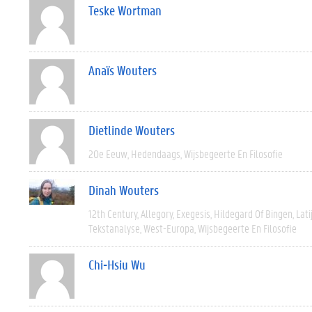
Teske Wortman
Anaïs Wouters
Dietlinde Wouters
20e Eeuw
Hedendaags
Wijsbegeerte En Filosofie
Dinah Wouters
12th Century
Allegory
Exegesis
Hildegard Of Bingen
Lati
Tekstanalyse
West-Europa
Wijsbegeerte En Filosofie
Chi-Hsiu Wu