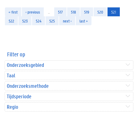
« first
‹ previous
…
517
518
519
520
521
522
523
524
525
next ›
last »
Filter op
Onderzoeksgebied
Taal
Onderzoeksmethode
Tijdsperiode
Regio