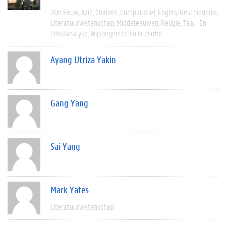
20e Eeuw
Azië
Chinees
Comparatief
Engels
Geschiedenis
Literatuurwetenschap
Middeleeuwen
Religie
Taal- En
Tekstanalyse
Wijsbegeerte En Filosofie
Ayang Utriza Yakin
Gang Yang
Sai Yang
Mark Yates
Literatuurwetenschap