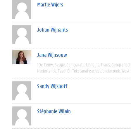
Martje Wijers
Johan Wijnants
Jana Wijnsouw
19e Eeuw
België
Comparatief
Engels
Frans
Geografisc
Nederlands
Taal- En Tekstanalyse
Veldonderzoek
West
Sandy Wijshoff
Stéphanie Wilain