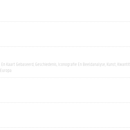
h En Kaart Gebaseerd
Geschiedenis
Iconografie En Beeldanalyse
Kunst
Kwantit
-Europa