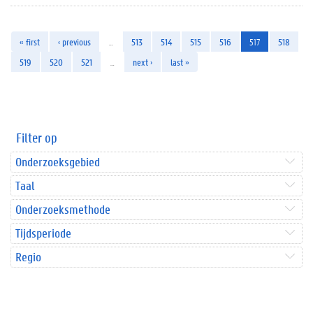
« first
‹ previous
…
513
514
515
516
517
518
519
520
521
…
next ›
last »
Filter op
Onderzoeksgebied
Taal
Onderzoeksmethode
Tijdsperiode
Regio