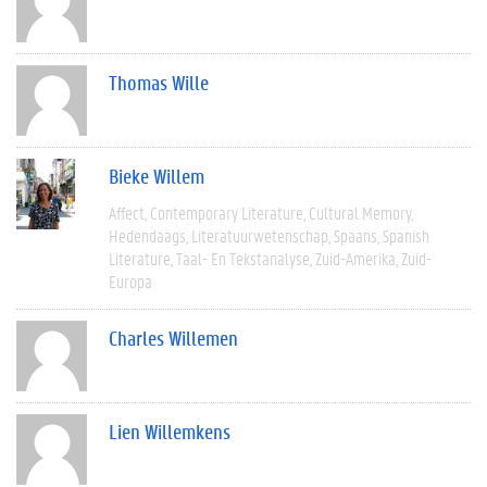
Thomas Wille
Bieke Willem
Affect
Contemporary Literature
Cultural Memory
Hedendaags
Literatuurwetenschap
Spaans
Spanish
Literature
Taal- En Tekstanalyse
Zuid-Amerika
Zuid-
Europa
Charles Willemen
Lien Willemkens