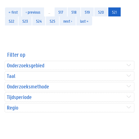
« first
‹ previous
…
517
518
519
520
521
522
523
524
525
next ›
last »
Filter op
Onderzoeksgebied
Taal
Onderzoeksmethode
Tijdsperiode
Regio