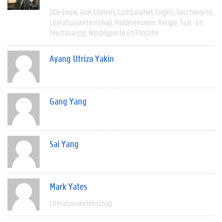
20e Eeuw
Azië
Chinees
Comparatief
Engels
Geschiedenis
Literatuurwetenschap
Middeleeuwen
Religie
Taal- En
Tekstanalyse
Wijsbegeerte En Filosofie
Ayang Utriza Yakin
Gang Yang
Sai Yang
Mark Yates
Literatuurwetenschap