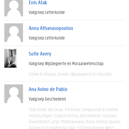
Enis Atak
Vakgroep Letterkunde
Anna Athanasopoulou
Vakgroep Letterkunde
Sofie Avery
Vakgroep Wijsbegeerte en Moraalwetenschap
Ethiek En Moraal
Gender
Wijsbegeerte En Filosofie
Ana Avino de Pablo
Vakgroep Geschiedenis
15de Eeuw
16e Eeuw
17e Eeuw
Comparatief
Economic
History
Engels
English History
Geschiedenis
Italiaans
Kwantitatief
Latijn
Middeleeuwen
Rural History
Spaans
Surveys En Enquêtering
Taal- En Tekstanalyse
West-