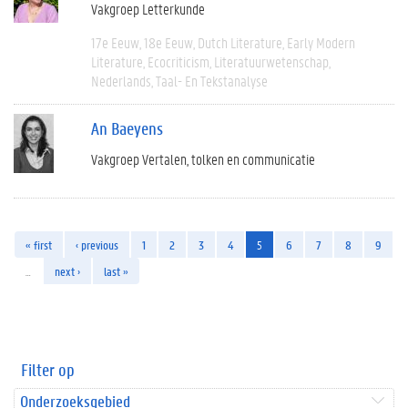
Vakgroep Letterkunde
17e Eeuw
18e Eeuw
Dutch Literature
Early Modern
Literature
Ecocriticism
Literatuurwetenschap
Nederlands
Taal- En Tekstanalyse
An Baeyens
Vakgroep Vertalen, tolken en communicatie
« first
‹ previous
1
2
3
4
5
6
7
8
9
…
next ›
last »
Filter op
Onderzoeksgebied