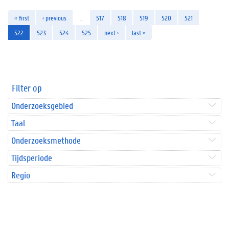
« first
‹ previous
…
517
518
519
520
521
522
523
524
525
next ›
last »
Filter op
Onderzoeksgebied
Taal
Onderzoeksmethode
Tijdsperiode
Regio