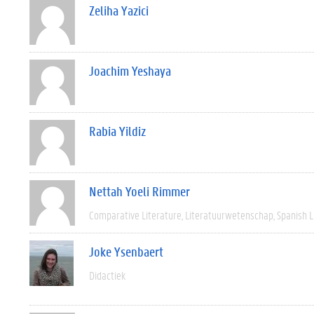
Zeliha Yazici
Joachim Yeshaya
Rabia Yildiz
Nettah Yoeli Rimmer
Comparative Literature
Literatuurwetenschap
Spanish L
Joke Ysenbaert
Didactiek