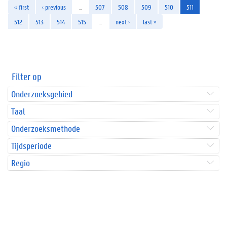
« first
‹ previous
…
507
508
509
510
511
512
513
514
515
…
next ›
last »
Filter op
Onderzoeksgebied
Taal
Onderzoeksmethode
Tijdsperiode
Regio