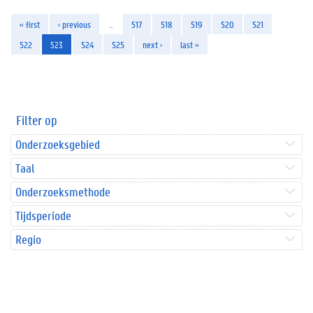
« first
‹ previous
…
517
518
519
520
521
522
523
524
525
next ›
last »
Filter op
Onderzoeksgebied
Taal
Onderzoeksmethode
Tijdsperiode
Regio