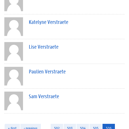
Katelyne Verstraete
Lise Verstraete
Paulien Verstraete
Sam Verstraete
« first
‹ previous
…
502
503
504
505
506