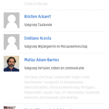
Ethiek En Moraal
Kristien Ackaert
Vakgroep Taalkunde
Emiliano Acosta
Vakgroep Wijsbegeerte en Moraalwetenschap
Matías Adam-Barrios
Vakgroep Vertalen, tolken en communicatie
19e Eeuw
20e Eeuw
Comparatief
Engels
Frans
Geschiedenis
Iconografie En Beeldanalyse
Interculturaliteit
Literatuurwetenschap
Portugees
Regiostudies
Spaans
Taal- En Tekstanalyse
Taalkunde
Venezuela
Vertaalkunde
Zuid-Amerika