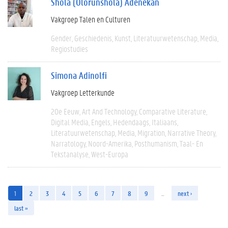
Shola (Olorunshola) Adenekan
Vakgroep Talen en Culturen
Gender
Geschiedenis
Kunst
Literatuurwetenschap
Media
Regiostudies
Simona Adinolfi
Vakgroep Letterkunde
20e Eeuw
Art And Technology
Comparative Literature
Digital Media
Engels
Hedendaags
Italiaans
Literatuurwetenschap
Media
Migration
Narrative Theory
Narratology
Noord-Amerika
Posthumanism
Taal- En
Tekstanalyse
West-Europa
1
2
3
4
5
6
7
8
9
…
next ›
last »