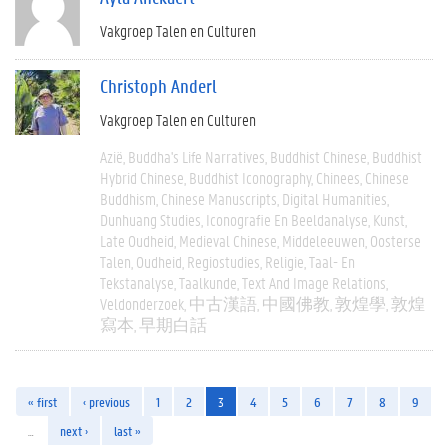
Vakgroep Talen en Culturen
Christoph Anderl
Vakgroep Talen en Culturen
Azië
Buddha's Life Narratives
Buddhist Chinese
Buddhist
Hybrid Chinese
Buddhist Iconography
Chinees
Chinese
Buddhism
Chinese Manuscripts
Digital Humanities
Dunhuang Studies
Iconografie En Beeldanalyse
Kunst
Late Oudheid
Medieval Chinese
Middeleeuwen
Oosterse
Talen
Oudheid
Regiostudies
Religie
Taal- En
Tekstanalyse
Taalkunde
Text And Image Relations
Veldonderzoek
中古漢語
中國佛教
敦煌學
敦煌
寫本
早期白話
« first
‹ previous
1
2
3
4
5
6
7
8
9
…
next ›
last »