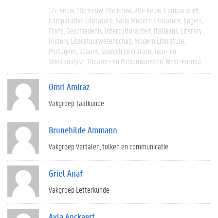
17e Eeuw
18e Eeuw
19e Eeuw
20e Eeuw
Comparatief
Comparative Literature
Early Modern Literature
Engels
Frans
Geschiedenis
Interculturaliteit
Italiaans
Literary
History
Literatuurwetenschap
Modern Literature
Portugees
Spaans
Spanish Literature
Taal- En
Tekstanalyse
Theater- En Podiumkunsten
West-Europa
Omri Amiraz
Vakgroep Taalkunde
Brunehilde Ammann
Vakgroep Vertalen, tolken en communicatie
Griet Anaf
Vakgroep Letterkunde
Ayla Anckaert