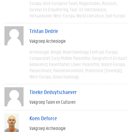
Europa
Oost-Europese Talen
Regiostudies
Russisch
Surveys En Enquêtering
Taal- En Tekstanalyse
Vertaalkunde
West-Europa
World Literature
Zuid-Europa
Tristan Dedrie
Vakgroep Archeologie
Archeologie
België
Bioarchaeology
Centraal-Europa
Comparatief
Early Middle Paleolithic
Geografisch En Kaart
Gebaseerd
Kwantitatief
Lower Paleolithic
Noord-Europa
Paleoclimate
Paleoenvironment
Prehistorie (steentijd)
West-Europa
Zooarchaeology
Tineke Deduytschaever
Vakgroep Talen en Culturen
Koen Deforce
Vakgroep Archeologie