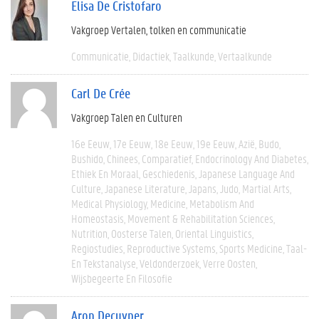
Elisa De Cristofaro
Vakgroep Vertalen, tolken en communicatie
Communicatie
Didactiek
Taalkunde
Vertaalkunde
Carl De Crée
Vakgroep Talen en Culturen
16e Eeuw
17e Eeuw
18e Eeuw
19e Eeuw
Azië
Budo
Bushido
Chinees
Comparatief
Endocrinology And Diabetes
Ethiek En Moraal
Geschiedenis
Japanese Language And
Culture
Japanese Literature
Japans
Judo
Martial Arts
Medical Physiology
Medicine
Metabolism And
Homeostasis
Movement & Rehabilitation Sciences
Nutrition
Oosterse Talen
Oriental Linguistics
Regiostudies
Reproductive Systems
Sports Medicine
Taal-
En Tekstanalyse
Veldonderzoek
Verre Oosten
Wijsbegeerte En Filosofie
Aron Decuyper