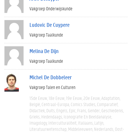
Vakgroep Onderwijskunde
Ludovic De Cuypere
Vakgroep Taalkunde
Melina De Dijn
Vakgroep Taalkunde
Michel De Dobbeleer
Vakgroep Talen en Culturen
15de Eeuw
18e Eeuw
19e Eeuw
20e Eeuw
Adaptation
België
Centraal-Europa
Comics Studies
Comparatief
Didactiek
Duits
Engels
Epic
Frans
Gender
Geschiedenis
Grieks
Hedendaags
Iconografie En Beeldanalyse
Imagology
Interculturaliteit
Italiaans
Latijn
Literatuurwetenschap
Middeleeuwen
Nederlands
Oost-