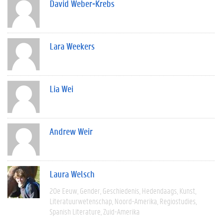
David Weber-Krebs
Lara Weekers
Lia Wei
Andrew Weir
Laura Welsch
20e Eeuw
Gender
Geschiedenis
Hedendaags
Kunst
Literatuurwetenschap
Noord-Amerika
Regiostudies
Spanish Literature
Zuid-Amerika