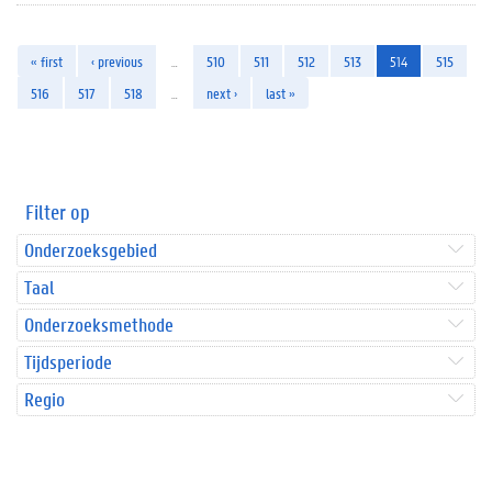
« first
‹ previous
…
510
511
512
513
514
515
516
517
518
…
next ›
last »
Filter op
Onderzoeksgebied
Taal
Onderzoeksmethode
Tijdsperiode
Regio