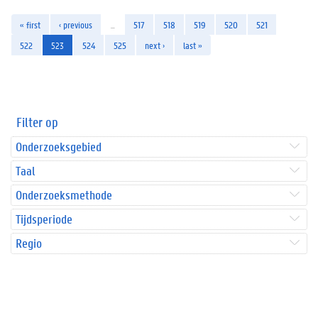
« first
‹ previous
…
517
518
519
520
521
522
523
524
525
next ›
last »
Filter op
Onderzoeksgebied
Taal
Onderzoeksmethode
Tijdsperiode
Regio