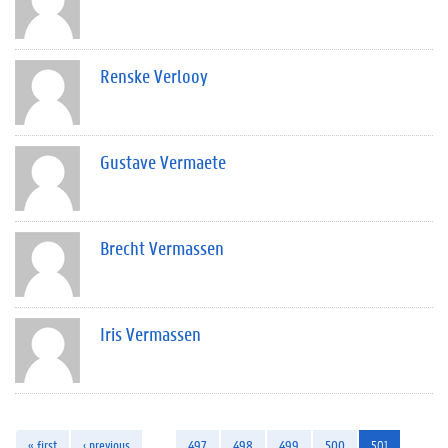
Renske Verlooy
Gustave Vermaete
Brecht Vermassen
Iris Vermassen
« first
‹ previous
…
497
498
499
500
501