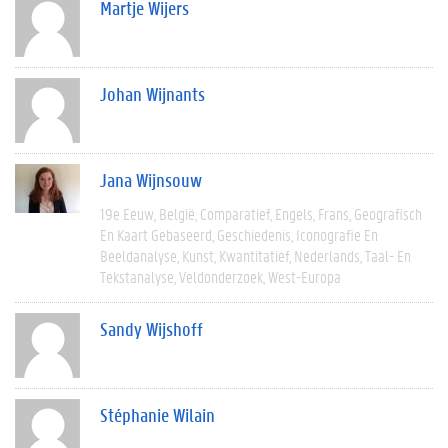
Martje Wijers
Johan Wijnants
Jana Wijnsouw
19e Eeuw
België
Comparatief
Engels
Frans
Geografisch
En Kaart Gebaseerd
Geschiedenis
Iconografie En
Beeldanalyse
Kunst
Kwantitatief
Nederlands
Taal- En
Tekstanalyse
Veldonderzoek
West-Europa
Sandy Wijshoff
Stéphanie Wilain