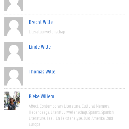
Brecht Wille
Literatuurwetenschap
Linde Wille
Thomas Wille
Bieke Willem
Affect
Contemporary Literature
Cultural Memory
Hedendaags
Literatuurwetenschap
Spaans
Spanish
Literature
Taal- En Tekstanalyse
Zuid-Amerika
Zuid-
Europa