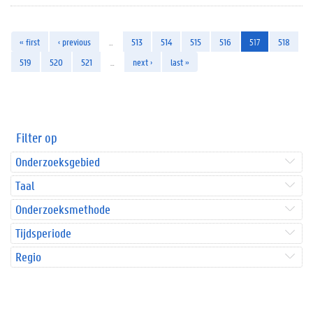
« first
‹ previous
…
513
514
515
516
517
518
519
520
521
…
next ›
last »
Filter op
Onderzoeksgebied
Taal
Onderzoeksmethode
Tijdsperiode
Regio