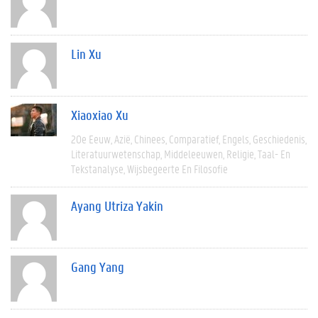
Lin Xu
Xiaoxiao Xu
20e Eeuw
Azië
Chinees
Comparatief
Engels
Geschiedenis
Literatuurwetenschap
Middeleeuwen
Religie
Taal- En
Tekstanalyse
Wijsbegeerte En Filosofie
Ayang Utriza Yakin
Gang Yang