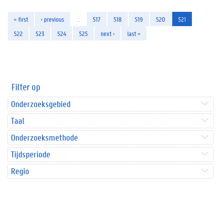
« first
‹ previous
…
517
518
519
520
521
522
523
524
525
next ›
last »
Filter op
Onderzoeksgebied
Taal
Onderzoeksmethode
Tijdsperiode
Regio