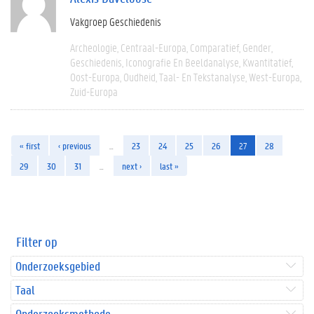
Vakgroep Geschiedenis
Archeologie
Centraal-Europa
Comparatief
Gender
Geschiedenis
Iconografie En Beeldanalyse
Kwantitatief
Oost-Europa
Oudheid
Taal- En Tekstanalyse
West-Europa
Zuid-Europa
« first
‹ previous
…
23
24
25
26
27
28
29
30
31
…
next ›
last »
Filter op
Onderzoeksgebied
Taal
Onderzoeksmethode