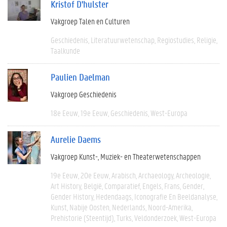
Kristof D'hulster
Vakgroep Talen en Culturen
Geschiedenis
Literatuurwetenschap
Regiostudies
Religie
Taalkunde
Paulien Daelman
Vakgroep Geschiedenis
18e Eeuw
19e Eeuw
Geschiedenis
West-Europa
Aurelie Daems
Vakgroep Kunst-, Muziek- en Theaterwetenschappen
19e Eeuw
20e Eeuw
Arabisch
Archaeology
Archeologie
Art History
België
Comparatief
Engels
Frans
Gender
Gender History
Hedendaags
Iconografie En Beeldanalyse
Kunst
Nabije Oosten
Nederlands
Noord-Amerika
Prehistorie (steentijd)
Turks
Veldonderzoek
West-Europa