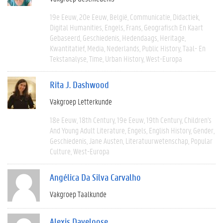
19e Eeuw
20e Eeuw
België
Communicatie
Didactiek
Digital Humanities
Engels
Frans
Geografisch En Kaart
Gebaseerd
Geschiedenis
Hedendaags
Heritage
Kwantitatief
Media
Nederlands
Public History
Taal- En
Tekstanalyse
Time
Urban History
West-Europa
Rita J. Dashwood
Vakgroep Letterkunde
18e Eeuw
18th Century
19e Eeuw
19th Century
Children's
And Young Adult Literature
Engels
English History
Gender
Geschiedenis
Jane Austen
Literatuurwetenschap
Popular
Culture
West-Europa
Angélica Da Silva Carvalho
Vakgroep Taalkunde
Alexis Daveloose