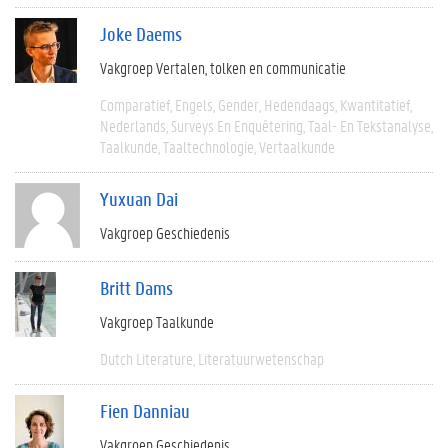
Joke Daems
Vakgroep Vertalen, tolken en communicatie
Comparatief
Engels
Gender
Hedendaags
Kwantitatief
Nederlands
Surveys En Enquêtering
Taal- En Tekstanalyse
Taalkunde
Taaltechnologie
Vertaalkunde
Yuxuan Dai
Vakgroep Geschiedenis
Britt Dams
Vakgroep Taalkunde
Dutch Literature
Literatuurwetenschap
Fien Danniau
Vakgroep Geschiedenis