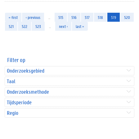
« first
‹ previous
…
515
516
517
518
519
520
521
522
523
…
next ›
last »
Filter op
Onderzoeksgebied
Taal
Onderzoeksmethode
Tijdsperiode
Regio