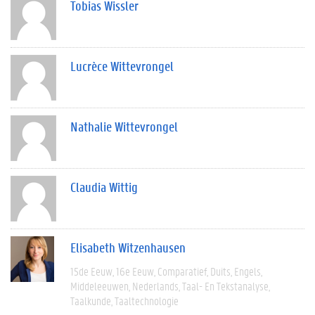
Tobias Wissler
Lucrèce Wittevrongel
Nathalie Wittevrongel
Claudia Wittig
Elisabeth Witzenhausen
15de Eeuw
16e Eeuw
Comparatief
Duits
Engels
Middeleeuwen
Nederlands
Taal- En Tekstanalyse
Taalkunde
Taaltechnologie