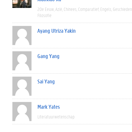
20e Eeuw
Azië
Chinees
Comparatief
Engels
Geschieden
Filosofie
Ayang Utriza Yakin
Gang Yang
Sai Yang
Mark Yates
Literatuurwetenschap