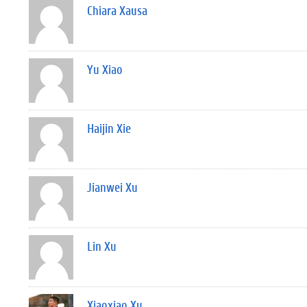
Chiara Xausa
Yu Xiao
Haijin Xie
Jianwei Xu
Lin Xu
Xiaoxiao Xu