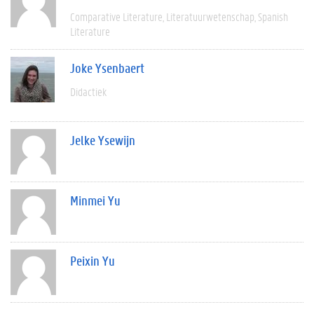
Comparative Literature
Literatuurwetenschap
Spanish
Literature
Joke Ysenbaert
Didactiek
Jelke Ysewijn
Minmei Yu
Peixin Yu