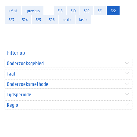
« first
‹ previous
…
518
519
520
521
522
523
524
525
526
next ›
last »
Filter op
Onderzoeksgebied
Taal
Onderzoeksmethode
Tijdsperiode
Regio