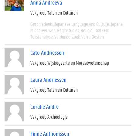
Anna Andreeva
Vakgroep Talen en Culturen
Geschiedenis
Japanese Language And Culture
Japans
Middeleeuwen
Regiostudies
Religie
Taal- En
Tekstanalyse
Veldonderzoek
Verre Oosten
Cato Andriessen
Vakgroep Wijsbegeerte en Moraalwetenschap
Laura Andriessen
Vakgroep Talen en Culturen
Coralie André
Vakgroep Archeologie
Finne Anthonissen