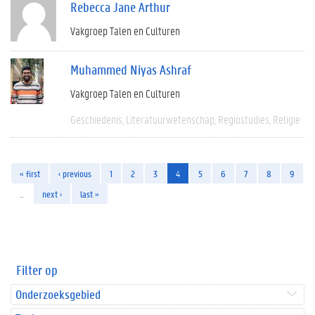
Rebecca Jane Arthur
Vakgroep Talen en Culturen
Muhammed Niyas Ashraf
Vakgroep Talen en Culturen
Geschiedenis
Literatuurwetenschap
Regiostudies
Religie
« first
‹ previous
1
2
3
4
5
6
7
8
9
…
next ›
last »
Filter op
Onderzoeksgebied