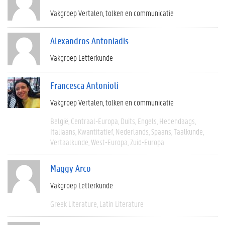
Vakgroep Vertalen, tolken en communicatie
Alexandros Antoniadis
Vakgroep Letterkunde
Francesca Antonioli
Vakgroep Vertalen, tolken en communicatie
België
Centraal-Europa
Duits
Engels
Hedendaags
Italiaans
Kwantitatief
Nederlands
Spaans
Taalkunde
Vertaalkunde
West-Europa
Zuid-Europa
Maggy Arco
Vakgroep Letterkunde
Greek Literature
Latin Literature