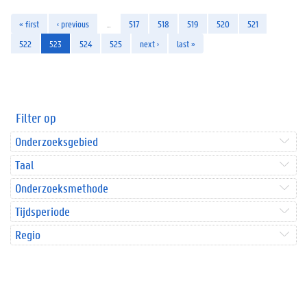
« first
‹ previous
…
517
518
519
520
521
522
523
524
525
next ›
last »
Filter op
Onderzoeksgebied
Taal
Onderzoeksmethode
Tijdsperiode
Regio