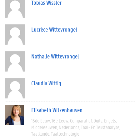
Tobias Wissler
Lucrèce Wittevrongel
Nathalie Wittevrongel
Claudia Wittig
Elisabeth Witzenhausen
15de Eeuw
16e Eeuw
Comparatief
Duits
Engels
Middeleeuwen
Nederlands
Taal- En Tekstanalyse
Taalkunde
Taaltechnologie