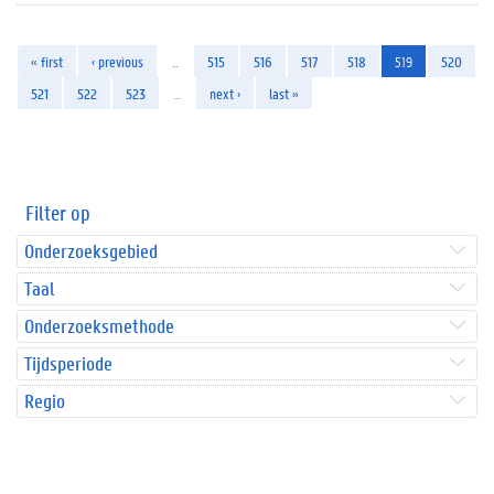
« first
‹ previous
…
515
516
517
518
519
520
521
522
523
…
next ›
last »
Filter op
Onderzoeksgebied
Taal
Onderzoeksmethode
Tijdsperiode
Regio