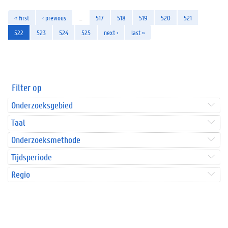
« first
‹ previous
…
517
518
519
520
521
522
523
524
525
next ›
last »
Filter op
Onderzoeksgebied
Taal
Onderzoeksmethode
Tijdsperiode
Regio