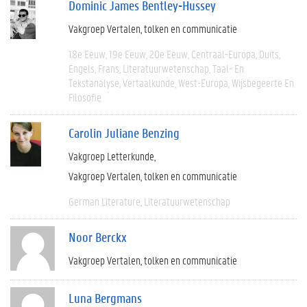
Dominic James Bentley-Hussey
Vakgroep Vertalen, tolken en communicatie
18e Eeuw
19e Eeuw
20e Eeuw
Centraal-Europa
Duits
Engels
Frans
Literatuurwetenschap
Taal- En
Tekstanalyse
Vertaalkunde
West-Europa
Wijsbegeerte En
Filosofie
Carolin Juliane Benzing
Vakgroep Letterkunde
Vakgroep Vertalen, tolken en communicatie
German Literature
Literatuurwetenschap
Noor Berckx
Vakgroep Vertalen, tolken en communicatie
Luna Bergmans