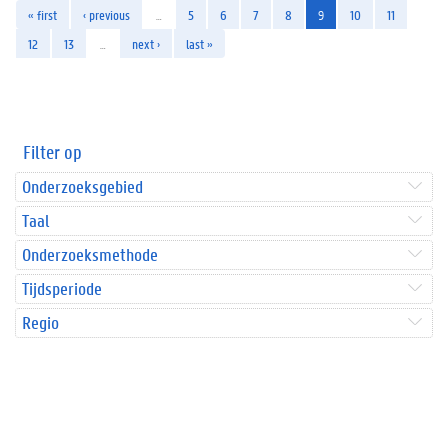
« first
‹ previous
…
5
6
7
8
9
10
11
12
13
…
next ›
last »
Filter op
Onderzoeksgebied
Taal
Onderzoeksmethode
Tijdsperiode
Regio