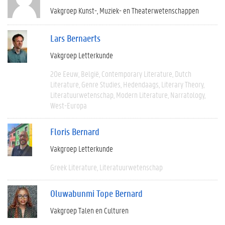
Vakgroep Kunst-, Muziek- en Theaterwetenschappen
Lars Bernaerts
Vakgroep Letterkunde
20e Eeuw
België
Contemporary Literature
Dutch
Literature
Genre Studies
Hedendaags
Literary Theory
Literatuurwetenschap
Modern Literature
Narratology
West-Europa
Floris Bernard
Vakgroep Letterkunde
Greek Literature
Literatuurwetenschap
Oluwabunmi Tope Bernard
Vakgroep Talen en Culturen