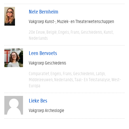
Nele Bernheim
Vakgroep Kunst-, Muziek- en Theaterwetenschappen
20e Eeuw
België
Engels
Frans
Geschiedenis
Kunst
Nederlands
Leen Bervoets
Vakgroep Geschiedenis
Comparatief
Engels
Frans
Geschiedenis
Latijn
Middeleeuwen
Nederlands
Taal- En Tekstanalyse
West-
Europa
Lieke Bes
Vakgroep Archeologie