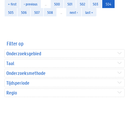
« first
‹ previous
…
500
501
502
503
504
505
506
507
508
…
next ›
last »
Filter op
Onderzoeksgebied
Taal
Onderzoeksmethode
Tijdsperiode
Regio