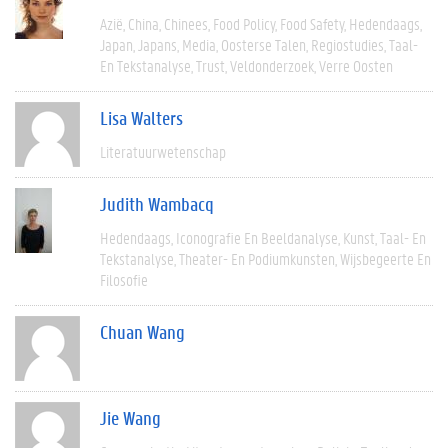
Azië
China
Chinees
Food Policy
Food Safety
Hedendaags
Japan
Japans
Media
Oosterse Talen
Regiostudies
Taal-
En Tekstanalyse
Trust
Veldonderzoek
Verre Oosten
Lisa Walters
Literatuurwetenschap
Judith Wambacq
Hedendaags
Iconografie En Beeldanalyse
Kunst
Taal- En
Tekstanalyse
Theater- En Podiumkunsten
Wijsbegeerte En
Filosofie
Chuan Wang
Jie Wang