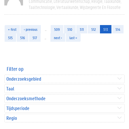
Communicatie
Literatuurwetenschap
Religie
Taalkunde
Taaltechnologie
Vertaalkunde
Wijsbegeerte En Filosofie
« first
‹ previous
…
509
510
511
512
513
514
515
516
517
…
next ›
last »
Filter op
Onderzoeksgebied
Taal
Onderzoeksmethode
Tijdsperiode
Regio