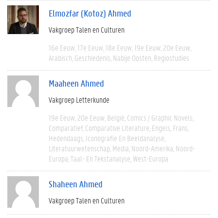
Elmozfar (Kotoz) Ahmed
Vakgroep Talen en Culturen
16e Eeuw
17e Eeuw
18e Eeuw
19e Eeuw
20e Eeuw
Arabisch
Geschiedenis
Nabije Oosten
Regiostudies
Maaheen Ahmed
Vakgroep Letterkunde
19e Eeuw
20e Eeuw
België
Comics / Graphic Novels
Comparatief
Comparative Literature
Engels
Frans
Hedendaags
Iconografie En Beeldanalyse
Literatuurwetenschap
Media
Noord-Amerika
Noord-
Europa
Taal- En Tekstanalyse
West-Europa
Shaheen Ahmed
Vakgroep Talen en Culturen