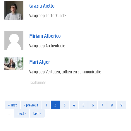
Grazia Aiello
Vakgroep Letterkunde
Miriam Alberico
Vakgroep Archeologie
Mari Alger
Vakgroep Vertalen, tolken en communicatie
Taalkunde
« first
‹ previous
1
2
3
4
5
6
7
8
9
…
next ›
last »