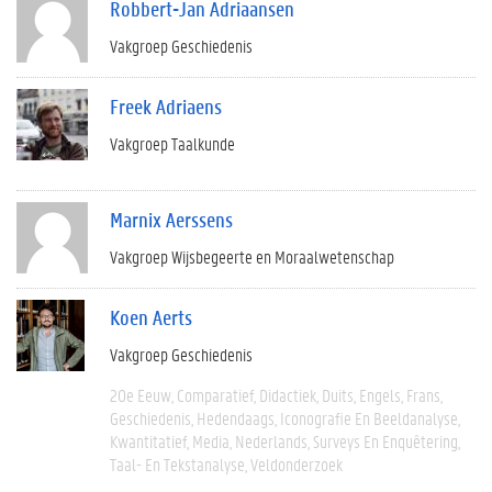
Robbert-Jan Adriaansen
Vakgroep Geschiedenis
Freek Adriaens
Vakgroep Taalkunde
Marnix Aerssens
Vakgroep Wijsbegeerte en Moraalwetenschap
Koen Aerts
Vakgroep Geschiedenis
20e Eeuw
Comparatief
Didactiek
Duits
Engels
Frans
Geschiedenis
Hedendaags
Iconografie En Beeldanalyse
Kwantitatief
Media
Nederlands
Surveys En Enquêtering
Taal- En Tekstanalyse
Veldonderzoek