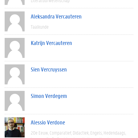
Literatuurwetenschap
Aleksandra Vercauteren
Taalkunde
Katrijn Vercauteren
Sien Vercruyssen
Simon Verdegem
Alessio Verdone
20e Eeuw
Comparatief
Didactiek
Engels
Hedendaags