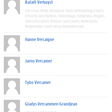
Rafaël Verbuyst
20e Eeuw
Afrika
Afrikaanse Talen
Anthropology
Engels
Ethnicity
Geschiedenis
Hedendaags
Indigenous Peoples
Interculturaliteit
Khoisan
Land Claims
Nederlands
Regiostudies
South Africa
Veldonderzoek
Hanne Vercaigne
Jarno Vercamer
Tybo Vercamer
Gladys Vercammen-Grandjean