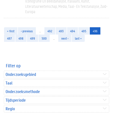
Iconografie En Beeldanalyse
Italiaans
Kunst
Literatuurwetenschap
Media
Taal- En Tekstanalyse
Zuid-
Europa
« first
‹ previous
…
492
493
494
495
496
497
498
499
500
…
next ›
last »
Filter op
Onderzoeksgebied
Taal
Onderzoeksmethode
Tijdsperiode
Regio