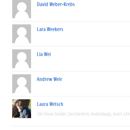
David Weber-Krebs
Lara Weekers
Lia Wei
Andrew Weir
Laura Welsch
20e Eeuw
Gender
Geschiedenis
Hedendaags
Kunst
Lit