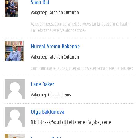
Shan Bai
Vakgroep Talen en Culturen
Azië
Chinees
Comparatief
Surveys En Enquêtering
Taal-
En Tekstanalyse
Veldonderzoek
Nureni Aremu Bakenne
Vakgroep Talen en Culturen
Communicatie
Kunst
Literatuurwetenschap
Media
Muziek
Lane Baker
Vakgroep Geschiedenis
Olga Baklunova
Bibliotheek faculteit Letteren en Wijsbegeerte