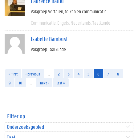
Laurence Balliu
Vakgroep Vertalen, tolken en communicatie
Communicatie
Engels
Nederlands
Taalkunde
Isabelle Bambust
Vakgroep Taalkunde
« first
‹ previous
…
2
3
4
5
6
7
8
9
10
…
next ›
last »
Filter op
Onderzoeksgebied
Taal