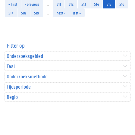
« first
‹ previous
…
511
512
513
514
515
516
517
518
519
…
next ›
last »
Filter op
Onderzoeksgebied
Taal
Onderzoeksmethode
Tijdsperiode
Regio